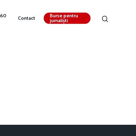
360
Burse pentru
Contact
jurnaliști
Contact