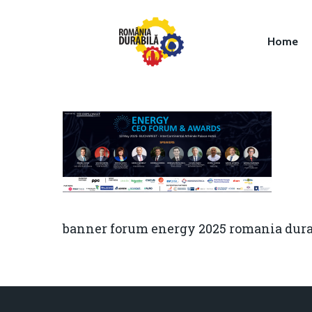
Home
Hit enter to search or ESC to close
banner forum energy 2025 romania dura