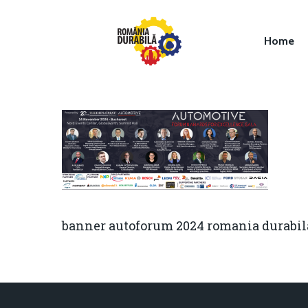
Home
Hit enter to search or ESC to close
banner autoforum 2024 romania durabil