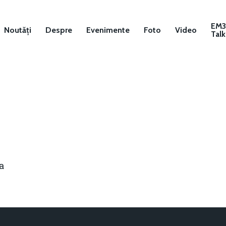
EM
Noutăți
Despre
Evenimente
Foto
Video
Talk
a