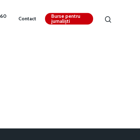
360
Burse pentru
Contact
jurnaliști
Contact