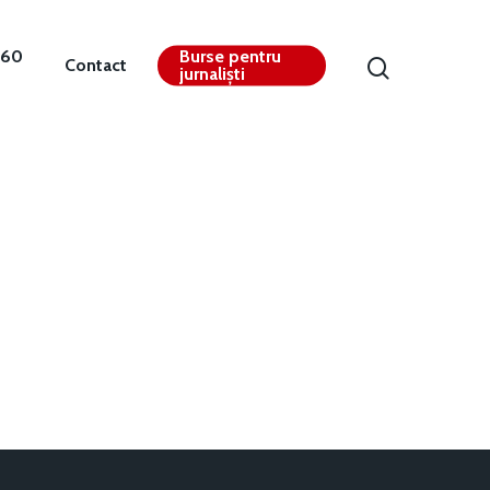
360
Burse pentru
Contact
jurnaliști
Contact