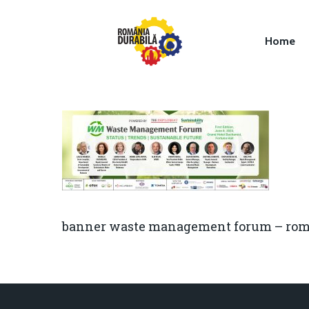
Home
Hit enter to search or ESC to close
banner waste management forum – rom