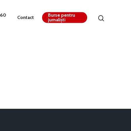
360
Burse pentru
Contact
jurnaliști
Contact