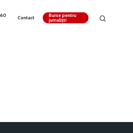
360
Burse pentru
Contact
jurnaliști
Contact