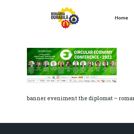
Home
Hit enter to search or ESC to close
banner eveniment the diplomat – roman