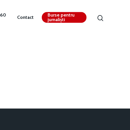
360
Burse pentru
Contact
jurnaliști
Contact