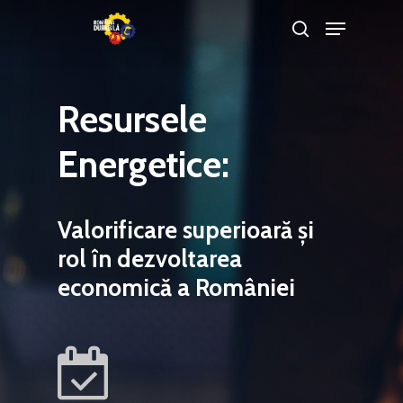
Resursele
Hit enter to search or ESC to close
Energetice:
Valorificare superioară și
rol în dezvoltarea
economică a României