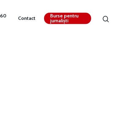
360
Burse pentru
Contact
jurnaliști
Contact