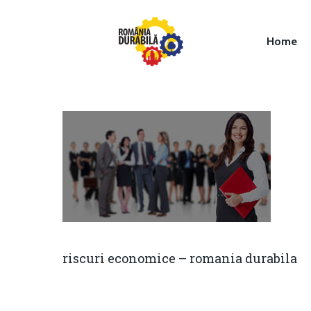
Home
Hit enter to search or ESC to close
riscuri economice – romania durabila